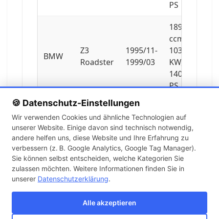
PS
1895
ccm,
Z3
1995/11-
103
BMW
Roadster
1999/03
KW,
140
PS
🍪 Datenschutz-Einstellungen
2793
Wir verwenden Cookies und ähnliche Technologien auf
ccm,
unserer Website. Einige davon sind technisch notwendig,
Z3
1996/11-
142
BMW
andere helfen uns, diese Website und Ihre Erfahrung zu
Roadster
2000/05
KW,
verbessern (z. B. Google Analytics, Google Tag Manager).
193
Sie können selbst entscheiden, welche Kategorien Sie
PS
zulassen möchten. Weitere Informationen finden Sie in
unserer
Datenschutzerklärung
.
2793
ccm,
Alle akzeptieren
Z3
1996/01-
143
BMW