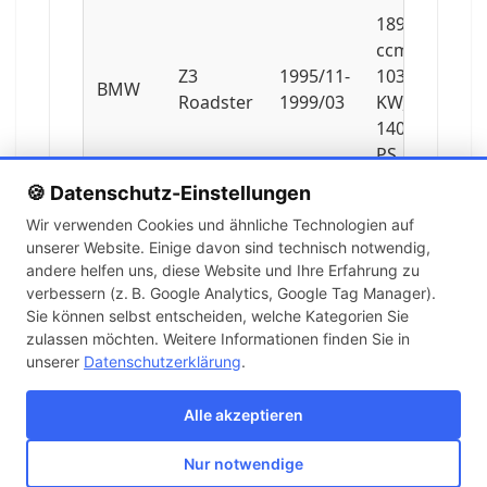
1895
ccm,
Z3
1995/11-
103
BMW
Roadster
1999/03
KW,
140
PS
🍪 Datenschutz-Einstellungen
2793
Wir verwenden Cookies und ähnliche Technologien auf
ccm,
unserer Website. Einige davon sind technisch notwendig,
Z3
1996/11-
142
BMW
andere helfen uns, diese Website und Ihre Erfahrung zu
Roadster
2000/05
KW,
verbessern (z. B. Google Analytics, Google Tag Manager).
193
Sie können selbst entscheiden, welche Kategorien Sie
PS
zulassen möchten. Weitere Informationen finden Sie in
unserer
Datenschutzerklärung
.
2793
ccm,
Alle akzeptieren
Z3
1996/01-
143
BMW
Roadster
2000/05
KW,
Nur notwendige
194