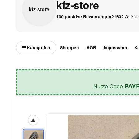
kfz-store
kfz-
store
100 positive Bewertungen
21632
Artikel 
Kategorien
Shoppen
AGB
Impressum
K
PAY
Nutze Code
▲