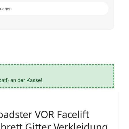
tt) an der Kasse!
adster VOR Facelift
rett Gitter Verkleidung