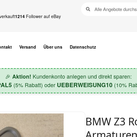
verkauft
1214
Follower auf eBay
ontakt
Versand
Über uns
Datenschutz
🎉
Aktion!
Kundenkonto anlegen und direkt sparen:
PAL5
UEBERWEISUNG10
(5% Rabatt) oder
(10% Raba
BMW Z3 Ro
Armaturenb