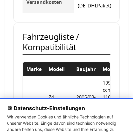
Versandkosten
(DE_DHLPaket)
Fahrzeugliste /
Kompatibilität
Marke
Modell
Baujahr
Motor
1995
ccm,
Z4
2005/03-
110
BMW
Roadster
2009/02
KW,
🍪 Datenschutz-Einstellungen
150
Wir verwenden Cookies und ähnliche Technologien auf
PS
unserer Website. Einige davon sind technisch notwendig,
andere helfen uns, diese Website und Ihre Erfahrung zu