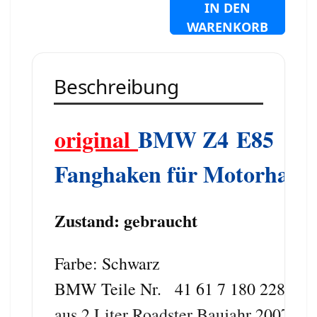
IN DEN
WARENKORB
Beschreibung
o
riginal
B
MW
Z4 E85
Fanghaken für Motorhaub
Zustand: gebraucht
Farbe: Schwarz
BMW Teile Nr.
41 61 7 180 228
aus 2 Liter Roadster Baujahr 2007