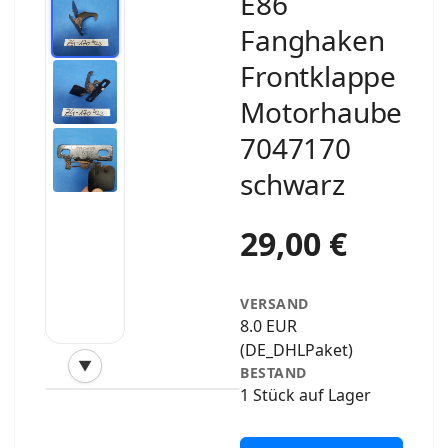
E86
Fanghaken
Frontklappe
Motorhaube
7047170
schwarz
29,00 €
VERSAND
8.0 EUR
(DE_DHLPaket)
▼
BESTAND
‹
›
1 Stück auf Lager