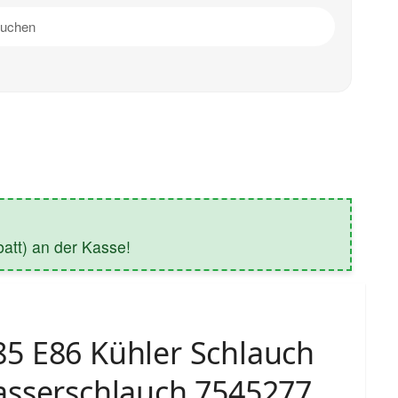
tt) an der Kasse!
5 E86 Kühler Schlauch
asserschlauch 7545277