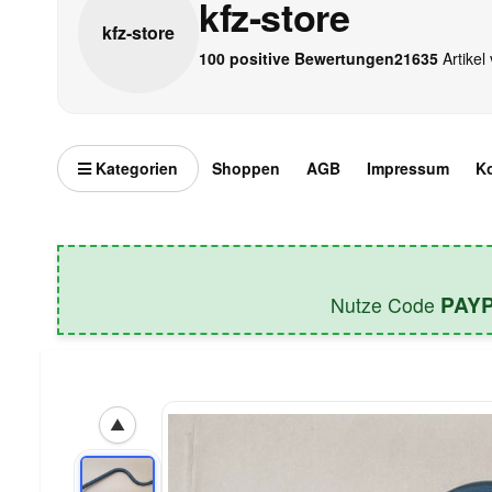
kfz-store
kfz-
store
100 positive Bewertungen
21635
Artikel 
Kategorien
Shoppen
AGB
Impressum
K
PAY
Nutze Code
▲