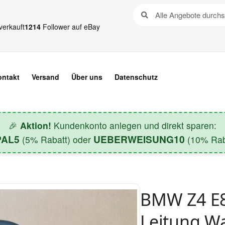
verkauft
1214
Follower auf eBay
ontakt
Versand
Über uns
Datenschutz
🎉
Aktion!
Kundenkonto anlegen und direkt sparen:
PAL5
UEBERWEISUNG10
(5% Rabatt) oder
(10% Raba
BMW Z4 E8
Leitung W