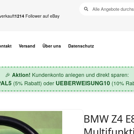
verkauft
1214
Follower auf eBay
ontakt
Versand
Über uns
Datenschutz
🎉
Aktion!
Kundenkonto anlegen und direkt sparen:
PAL5
UEBERWEISUNG10
(5% Rabatt) oder
(10% Raba
BMW Z4 E8
Multifunkt