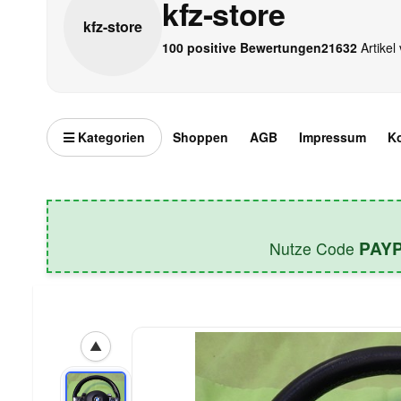
kfz-store
kfz-
store
100 positive Bewertungen
21632
Artikel 
Kategorien
Shoppen
AGB
Impressum
K
PAY
Nutze Code
▲