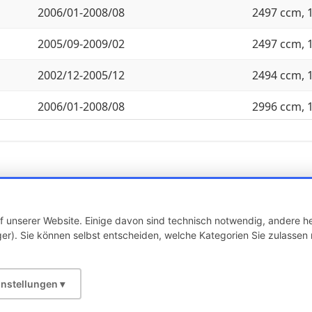
2006/01-2008/08
2497 ccm, 
2005/09-2009/02
2497 ccm, 
2002/12-2005/12
2494 ccm, 
2006/01-2008/08
2996 ccm, 
2002/12-2005/12
2979 ccm, 
2006/01-2008/08
3246 ccm, 
 unserer Website. Einige davon sind technisch notwendig, andere he
er). Sie können selbst entscheiden, welche Kategorien Sie zulassen 
Über uns
Kontakt
Versand
Impressum
AGB
Widerruf
instellungen ▾
Copyright © 2026 KFZ-STORE v2.0