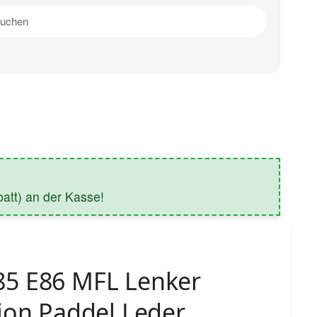
tt) an der Kasse!
5 E86 MFL Lenker
ion Paddel Leder