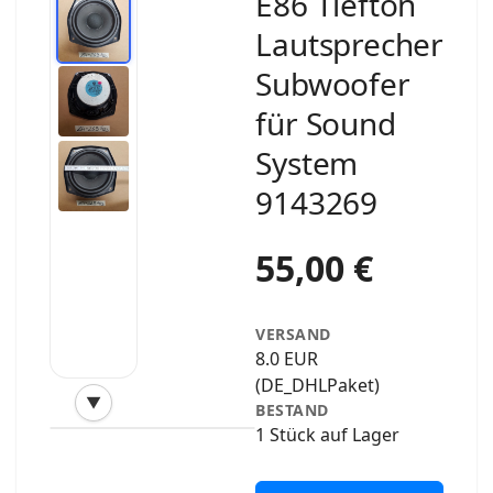
E86 Tiefton
Lautsprecher
Subwoofer
für Sound
System
9143269
55,00 €
VERSAND
8.0 EUR
(DE_DHLPaket)
▼
BESTAND
‹
›
1 Stück auf Lager