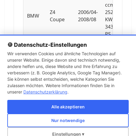
ccm,
Z4
2006/04-
252
BMW
Coupe
2008/08
KW,
343
PS
🍪 Datenschutz-Einstellungen
1995
Wir verwenden Cookies und ähnliche Technologien auf
ccm,
unserer Website. Einige davon sind technisch notwendig,
Z4
2005/03-
110
BMW
andere helfen uns, diese Website und Ihre Erfahrung zu
Roadster
2009/02
KW,
verbessern (z. B. Google Analytics, Google Tag Manager).
150
Sie können selbst entscheiden, welche Kategorien Sie
PS
zulassen möchten. Weitere Informationen finden Sie in
unserer
Datenschutzerklärung
.
2171
ccm,
Alle akzeptieren
Z4
2003/10-
125
BMW
Roadster
2005/10
KW,
Nur notwendige
170
Über uns
Kontakt
Versand
Impressum
AGB
Widerruf
PS
Einstellungen ▾
Copyright © 2026 KFZ-STORE v2.0