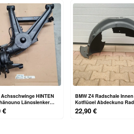
 Achsschwinge HINTEN
BMW Z4 Radschale Innen
hängung Längslenker
Kotflügel Abdeckung Ra
 ODER LINKS
Schale HINTEN RECHTS 
 €
22,90 €
UNG