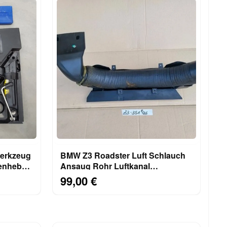
erkzeug
BMW Z3 Roadster Luft Schlauch
enheber
Ansaug Rohr Luftkanal
Schnorchel 1743351 + Halter
99,00 €