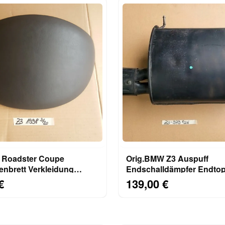
Roadster Coupe
Orig.BMW Z3 Auspuff
enbrett Verkleidung
Endschalldämpfer Endtopf 85 
utze Abdeckung schwarz
Abgas Rohr M43 Motor 1
€
139,00 €