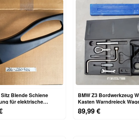
Sitz Blende Schiene
BMW Z3 Bordwerkzeug W
ung für elektrische
Kasten Warndreieck Wag
r RECHTS 8099250
Abschlepp Öse Haken
€
89,99 €