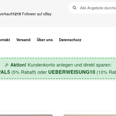
verkauft
1215
Follower auf eBay
ontakt
Versand
Über uns
Datenschutz
🎉
Aktion!
Kundenkonto anlegen und direkt sparen:
PAL5
UEBERWEISUNG10
(5% Rabatt) oder
(10% Raba