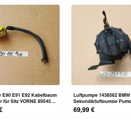
 E90 E91 E92 Kabelbaum
Luftpumpe 1438562 BMW 
r für Sitz VORNE 8954588
Sekundärluftpumpe Pum
 Kabel
Zusatzluftpumpe 1437231
€
69,99 €