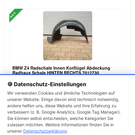
NEU
BMW Z4 Radschale Innen Kotflügel Abdeckung
Radhaus Schale HINTEN RECHTS 7012730
22,90 €
🍪 Datenschutz-Einstellungen
Wir verwenden Cookies und ähnliche Technologien auf
unserer Website. Einige davon sind technisch notwendig,
←
→
andere helfen uns, diese Website und Ihre Erfahrung zu
1
2
3
…
142
verbessern (z. B. Google Analytics, Google Tag Manager).
Sie können selbst entscheiden, welche Kategorien Sie
zulassen möchten. Weitere Informationen finden Sie in
Artikel pro Seite
unserer
Datenschutzerklärung
.