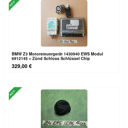
NEU
BMW Z3 Motorsteuergerät 1430940 EWS Modul
6912145 + Zünd Schloss Schlüssel Chip
329,00 €
NEU