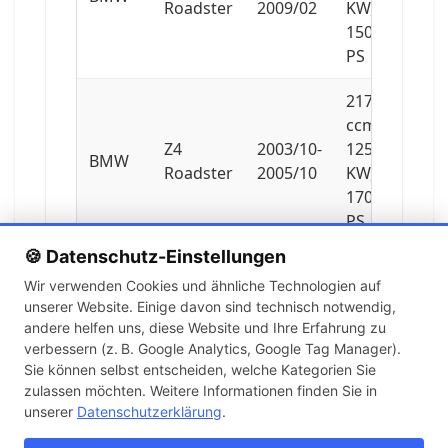
Roadster
2009/02
KW,
150
PS
2171
ccm,
Z4
2003/10-
125
BMW
Roadster
2005/10
KW,
170
PS
🍪 Datenschutz-Einstellungen
2497
Wir verwenden Cookies und ähnliche Technologien auf
ccm,
unserer Website. Einige davon sind technisch notwendig,
Z4
2005/09-
155
BMW
andere helfen uns, diese Website und Ihre Erfahrung zu
Roadster
2009/02
KW,
verbessern (z. B. Google Analytics, Google Tag Manager).
211
Sie können selbst entscheiden, welche Kategorien Sie
PS
zulassen möchten. Weitere Informationen finden Sie in
unserer
Datenschutzerklärung
.
2497