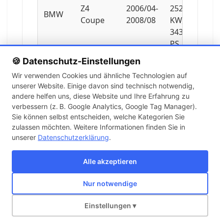
Z4
2006/04-
252
BMW
Coupe
2008/08
KW,
343
PS
🍪 Datenschutz-Einstellungen
1995
Wir verwenden Cookies und ähnliche Technologien auf
ccm,
unserer Website. Einige davon sind technisch notwendig,
Z4
2005/03-
110
BMW
andere helfen uns, diese Website und Ihre Erfahrung zu
Roadster
2009/02
KW,
verbessern (z. B. Google Analytics, Google Tag Manager).
150
Sie können selbst entscheiden, welche Kategorien Sie
PS
zulassen möchten. Weitere Informationen finden Sie in
unserer
Datenschutzerklärung
.
2171
ccm,
Alle akzeptieren
Z4
2003/10-
125
BMW
Roadster
2005/10
KW,
Nur notwendige
170
Über uns
Kontakt
Versand
Impressum
AGB
Widerruf
PS
Einstellungen ▾
Copyright © 2026 KFZ-STORE v2.0