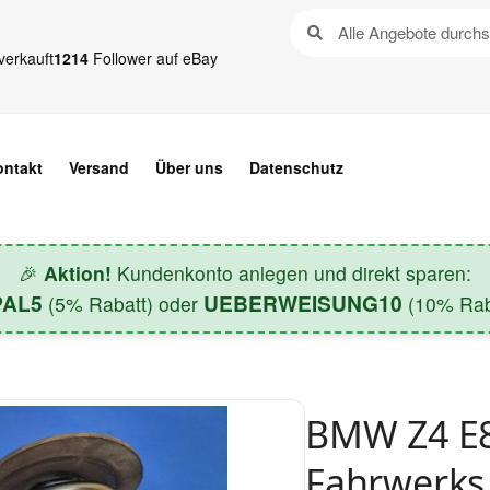
verkauft
1214
Follower auf eBay
ontakt
Versand
Über uns
Datenschutz
🎉
Aktion!
Kundenkonto anlegen und direkt sparen:
PAL5
UEBERWEISUNG10
(5% Rabatt) oder
(10% Raba
BMW Z4 E8
Fahrwerks