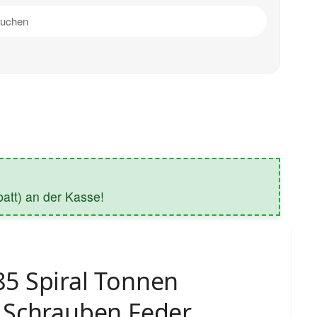
tt) an der Kasse!
5 Spiral Tonnen
 Schrauben Feder