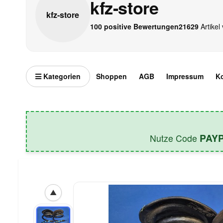
kfz-store
kfz-
store
100 positive Bewertungen
21629
Artikel 
Kategorien
Shoppen
AGB
Impressum
K
PAY
Nutze Code
▲