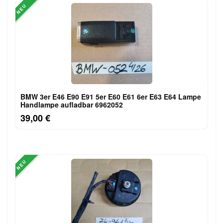
NEU
BMW 3er E46 E90 E91 5er E60 E61 6er E63 E64 Lampe
Handlampe aufladbar 6962052
39,00 €
NEU