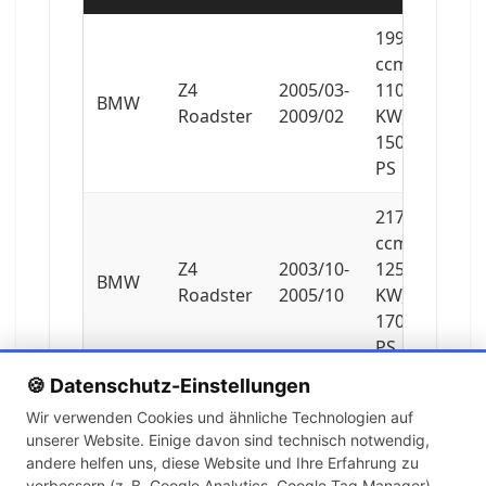
1995
ccm,
Z4
2005/03-
110
BMW
Roadster
2009/02
KW,
150
PS
2171
ccm,
Z4
2003/10-
125
BMW
Roadster
2005/10
KW,
170
PS
🍪 Datenschutz-Einstellungen
2497
Wir verwenden Cookies und ähnliche Technologien auf
ccm,
unserer Website. Einige davon sind technisch notwendig,
Z4
2005/09-
155
BMW
andere helfen uns, diese Website und Ihre Erfahrung zu
Roadster
2009/02
KW,
verbessern (z. B. Google Analytics, Google Tag Manager).