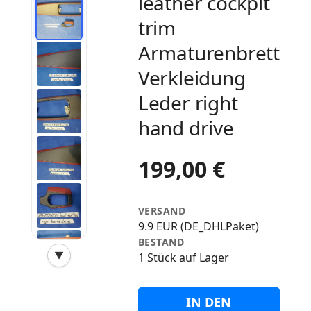
leather cockpit
trim
Armaturenbrett
Verkleidung
Leder right
hand drive
199,00 €
VERSAND
9.9 EUR (DE_DHLPaket)
BESTAND
▼
1 Stück auf Lager
‹
›
IN DEN