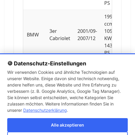
PS
1995
ccm,
3er
2001/09-
105
BMW
Cabriolet
2007/12
KW,
143
PS
🍪 Datenschutz-Einstellungen
1995
Wir verwenden Cookies und ähnliche Technologien auf
ccm,
unserer Website. Einige davon sind technisch notwendig,
3er
2004/03-
110
BMW
andere helfen uns, diese Website und Ihre Erfahrung zu
Cabriolet
2006/08
KW,
verbessern (z. B. Google Analytics, Google Tag Manager).
150
Sie können selbst entscheiden, welche Kategorien Sie
PS
zulassen möchten. Weitere Informationen finden Sie in
unserer
Datenschutzerklärung
.
1995
ccm,
Alle akzeptieren
3er
2005/02-
110
BMW