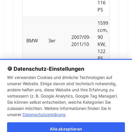
116
PS
1599
ccm,
2007/09-
90
BMW
3er
2011/10
KW,
122
PS
🍪 Datenschutz-Einstellungen
1596
Wir verwenden Cookies und ähnliche Technologien auf
ccm,
unserer Website. Einige davon sind technisch notwendig,
2005/09-
85
BMW
3er
andere helfen uns, diese Website und Ihre Erfahrung zu
2011/10
KW,
verbessern (z. B. Google Analytics, Google Tag Manager).
115
Sie können selbst entscheiden, welche Kategorien Sie
PS
zulassen möchten. Weitere Informationen finden Sie in
unserer
Datenschutzerklärung
.
1995
ccm,
Alle akzeptieren