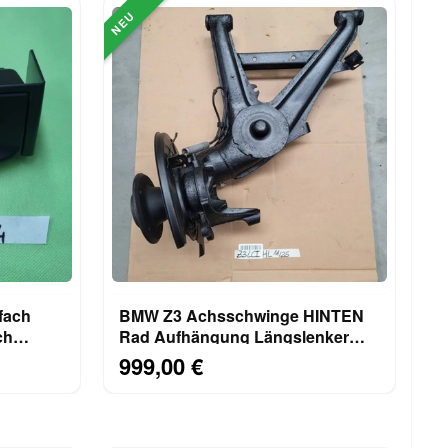
NEU
fach
BMW Z3 Achsschwinge HINTEN
ch
Rad Aufhängung Längslenker
RECHTS ODER LINKS
999,00 €
ABHOLUNG