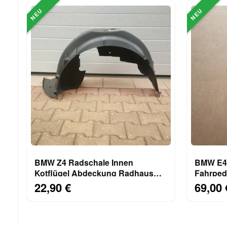
NEU
NEU
BMW Z4 Radschale Innen
BMW E46 E36
Kotflügel Abdeckung Radhaus
Fahrped
Schale HINTEN RECHTS 7012730
22,90 €
69,00 