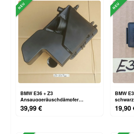
NEU
NEU
BMW E36 + Z3
BMW E36
Ansauggeräuschdämpfer
schwarz
Resonator 1743326 Luftfilter
39,99 €
19,90 
Kasten 1743319