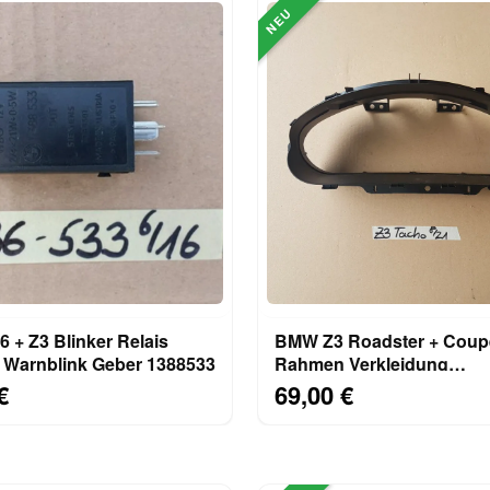
NEU
 + Z3 Blinker Relais
BMW Z3 Roadster + Coup
 Warnblink Geber 1388533
Rahmen Verkleidung
Armaturenbrett Tachomet
€
69,00 €
außen