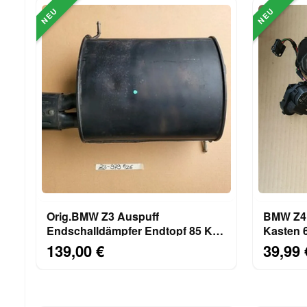
NEU
NEU
Orig.BMW Z3 Auspuff
BMW Z4 
Endschalldämpfer Endtopf 85 Kw
Kasten 6
Abgas Rohr M43 Motor 1437979
Belüftu
139,00 €
39,99 