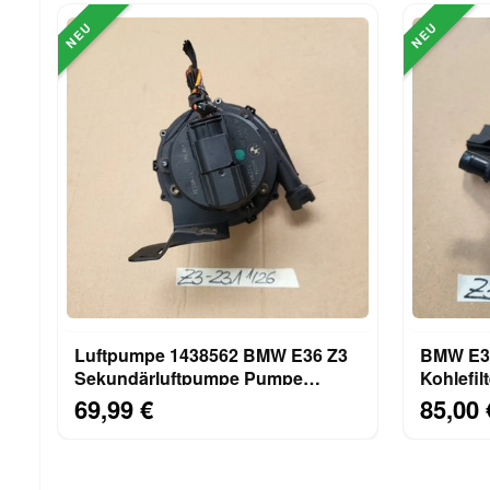
NEU
NEU
Luftpumpe 1438562 BMW E36 Z3
BMW E36
Sekundärluftpumpe Pumpe
Kohlefil
Zusatzluftpumpe 1437231
Aktivkoh
69,99 €
85,00 