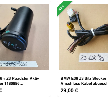
NEU
 + Z3 Roadster Aktiv
BMW E36 Z3 Sitz Stecker
ter 1180886
Anschluss Kabel abgesch
lefilter
12 Einzel Kabel 1378134
€
29,00 €