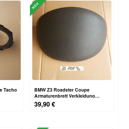
NEU
e Tacho
BMW Z3 Roadster Coupe
Armaturenbrett Verkleidung
er
Tacho Hutze Abdeckung schwarz
39,90 €