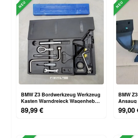
NEU
NEU
BMW Z3 Bordwerkzeug Werkzeug
BMW Z3 
Kasten Warndreieck Wagenheber
Ansaug 
Abschlepp Öse Haken
Schnorch
89,99 €
99,00 