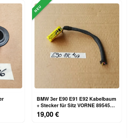
NEU
er
BMW 3er E90 E91 E92 Kabelbaum
+ Stecker für Sitz VORNE 8954588
mit 6 - 8 Kabel
19,00 €