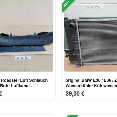
NEU
Roadster Luft Schlauch
original BMW E30 / E36 / 
Rohr Luftkanal
Wasserkühler Kühlwasser Motor
el 1743351 + Halter
Kühler 1719108
€
39,00 €