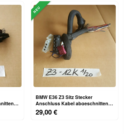
NEU
BMW E36 Z3 Sitz Stecker
nitten
Anschluss Kabel abgeschnitten
12 Einzel Kabel
29,00 €