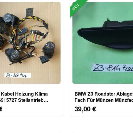
NEU
Kabel Heizung Klima
BMW Z3 Roadster Ablage
915727 Stellantrieb
Fach Für Münzen Münzfa
ngsklappe 6936715
RECHTS 8397814
€
39,00 €