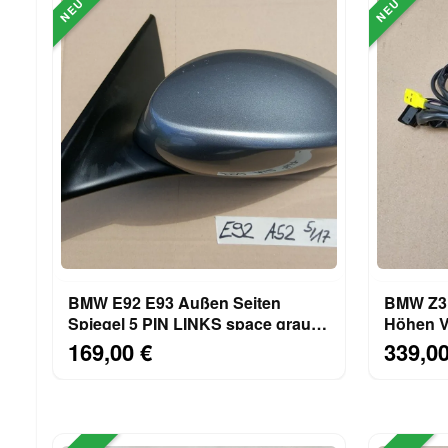
NEU
NEU
BMW E92 E93 Außen Seiten
BMW Z3 
Spiegel 5 PIN LINKS space grau
Höhen Ve
metallic A52
8413893
169,00 €
339,00