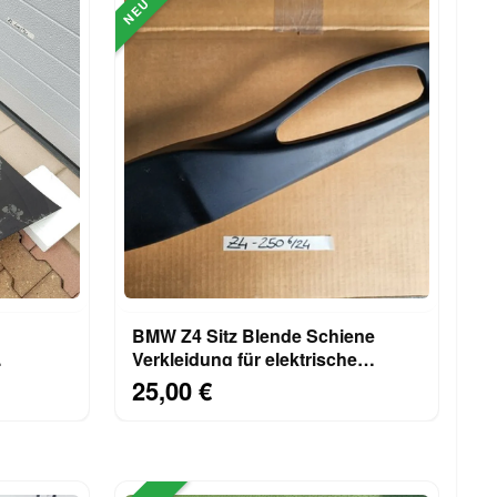
NEU
BMW Z4 Sitz Blende Schiene
Verkleidung für elektrische
Schalter RECHTS 8099250
25,00 €