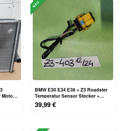
NEU
Z3
BMW E30 E34 E36 + Z3 Roadster
Temperatur Sensor Stecker +
Kabel Stück 1378403
39,99 €