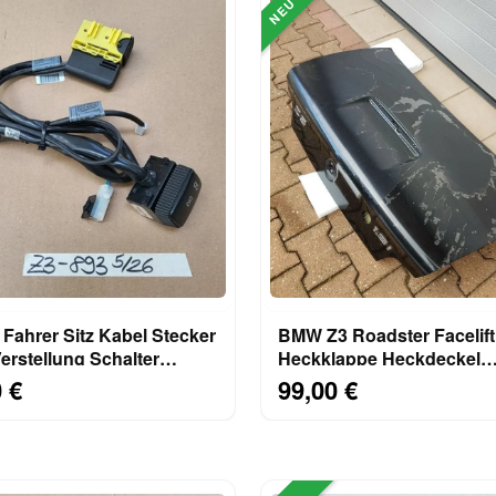
NEU
Fahrer Sitz Kabel Stecker
BMW Z3 Roadster Facelift
rstellung Schalter
Heckklappe Heckdeckel
 Heizung
Kofferraum Deckel black
 €
99,00 €
ABHOLUNG